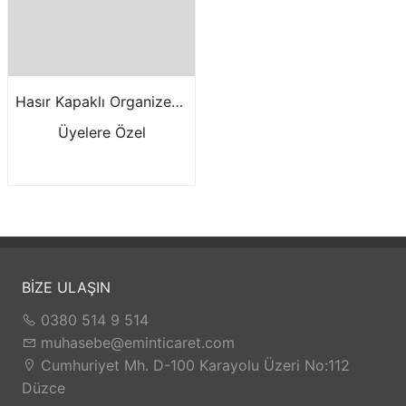
Hasır Kapaklı Organizer Büyük M1530
Üyelere Özel
BİZE ULAŞIN
0380 514 9 514
muhasebe@eminticaret.com
Cumhuriyet Mh. D-100 Karayolu Üzeri No:112
Düzce