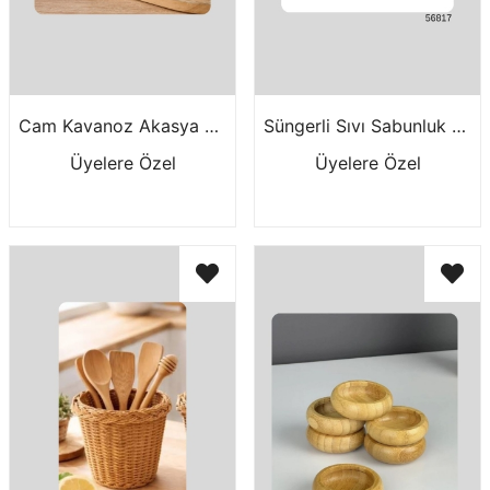
Cam Kavanoz Akasya Kap.950 Ml 9R03
Süngerli Sıvı Sabunluk Polyresin 56817---
Üyelere Özel
Üyelere Özel