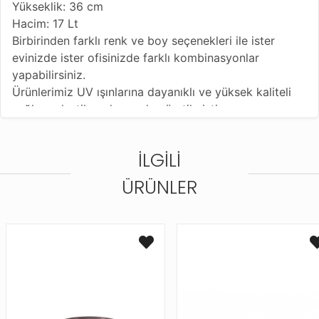
Yükseklik: 36 cm
Hacim: 17 Lt
Birbirinden farklı renk ve boy seçenekleri ile ister
evinizde ister ofisinizde farklı kombinasyonlar
yapabilirsiniz.
Ürünlerimiz UV ışınlarına dayanıklı ve yüksek kaliteli
sağlam plastik malzemeden üretilmiştir.
Kolayca temizlenebilir. Tüm ürünlerimiz yüksek üretim
standartlarında üretilmektedir.
İLGILI
Kırılmaya dayanıklı sıcak ve soğuğa dayanıklıdır.
Hafiftir. İç ve dış mekanda kullanıma uygundur.
ÜRÜNLER
Farklı renkleri mevcuttur, stok durumuna göre
gönderim yapılacaktır.