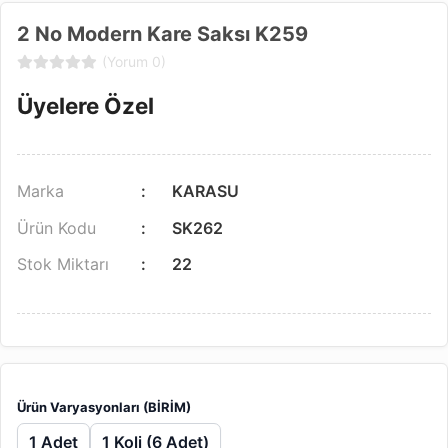
2 No Modern Kare Saksı K259
(Yorum 0)
Üyelere Özel
Marka
KARASU
Ürün Kodu
SK262
Stok Miktarı
22
Ürün Varyasyonları (BİRİM)
1 Adet
1 Koli (6 Adet)