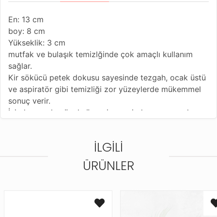
En: 13 cm
boy: 8 cm
Yükseklik: 3 cm
mutfak ve bulaşık temizlğinde çok amaçlı kullanım
sağlar.
Kir sökücü petek dokusu sayesinde tezgah, ocak üstü
ve aspiratör gibi temizliği zor yüzeylerde mükemmel
sonuç verir.
İçinde yer alan özel süngeri sayesinde suyu anında
emer.
Deterjan ve deterjansız kullanıma uygundur.
İLGILI
Hassas yüzeylerde kullanmadan önce yüzeyin bir
köşesinde deneyiniz.
ÜRÜNLER
Yumuşatıcı ve çamaşır suyu gibi kimyasallarla birlikte
kullanmayınız.
Farklı renkleri mevcuttur.