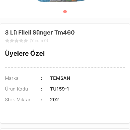
3 Lü Fileli Sünger Tm460
(Yorum 0)
Üyelere Özel
Marka
TEMSAN
Ürün Kodu
TU159-1
Stok Miktarı
202