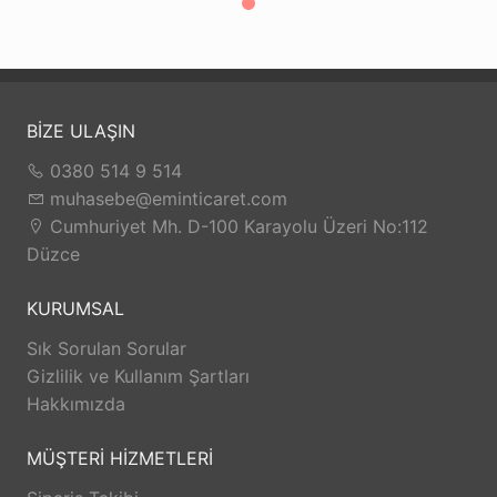
BİZE ULAŞIN
0380 514 9 514
muhasebe@eminticaret.com
Cumhuriyet Mh. D-100 Karayolu Üzeri No:112
Düzce
KURUMSAL
Sık Sorulan Sorular
Gizlilik ve Kullanım Şartları
Hakkımızda
MÜŞTERİ HİZMETLERİ