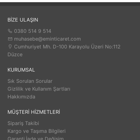
BİZE ULAŞIN
0380 514 9 514
muhasebe@eminticaret.com
Cumhuriyet Mh. D-100 Karayolu Üzeri No:112
Düzce
KURUMSAL
Sık Sorulan Sorular
Gizlilik ve Kullanım Şartları
Hakkımızda
MÜŞTERİ HİZMETLERİ
Sipariş Takibi
Kargo ve Taşıma Bilgileri
Garanti,İade ve Değişim