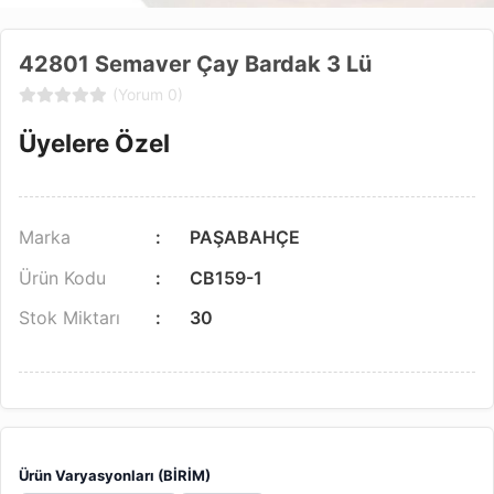
42801 Semaver Çay Bardak 3 Lü
(Yorum 0)
Üyelere Özel
Marka
PAŞABAHÇE
Ürün Kodu
CB159-1
Stok Miktarı
30
Ürün Varyasyonları (BİRİM)