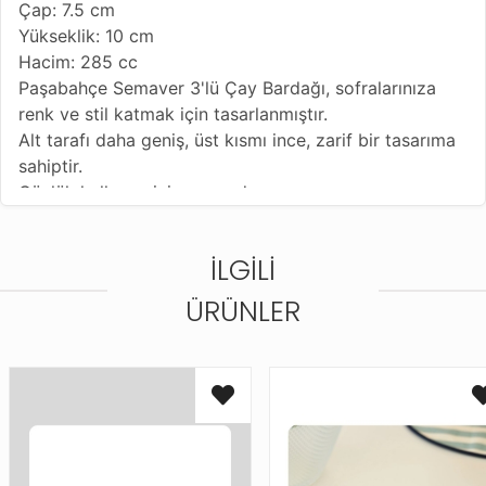
Çap: 7.5 cm
Yükseklik: 10 cm
Hacim: 285 cc
Paşabahçe Semaver 3'lü Çay Bardağı, sofralarınıza
renk ve stil katmak için tasarlanmıştır.
Alt tarafı daha geniş, üst kısmı ince, zarif bir tasarıma
sahiptir.
Günlük kullanım için uygundur.
Yüksek ısıya karşı dayanıklıdır.
Dayanıklı cam malzemesiyle uzun süre kullanım imkanı
İLGILI
sağlar.
Ürün No:1100518
ÜRÜNLER