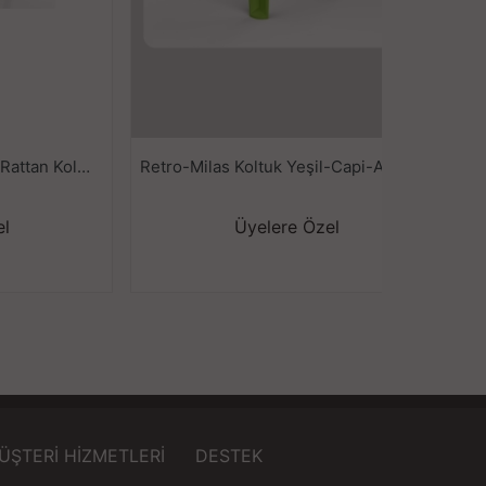
Cakha Elegance-Hünkar Rattan Koltuk Kahve
Retro-Milas Koltuk Yeşil-Capi-Antrasit---
K
el
Üyelere Özel
ÜŞTERİ HİZMETLERİ
DESTEK