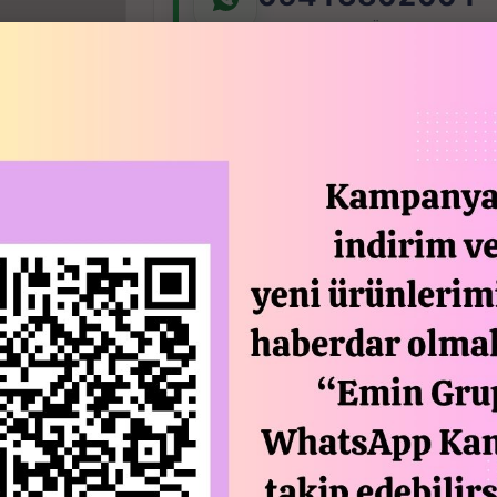
7x24 Whatsapp Üzerinden de Sipari
SEPETTE 
Açıklam
En: 42 cm
Boy: 40 cm
Yükseklik: 80 cm
Oturma Yüksekliği:45 cm
Cafe, otel, bahçe, restoran, ev, mutfak
ve dış mekanlarda için kullanım idealdi
Rattan örgü efektli ve mat yüzeylidir.
Kaliteli şık ve dekoratiftir, görselliği