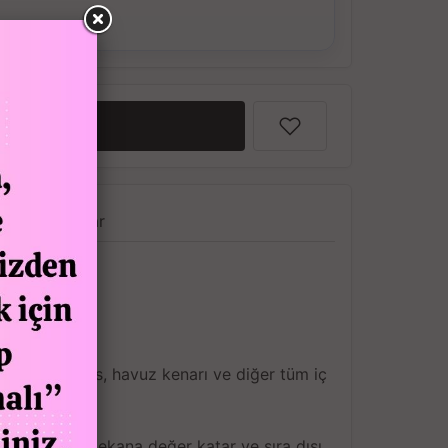
ş Verebilirsiniz.
EKLE
a
Yorumlar
, balkon, teras, havuz kenarı ve diğer tüm iç
r
yle bulunduğu mekana değer katar ve sıra dışı