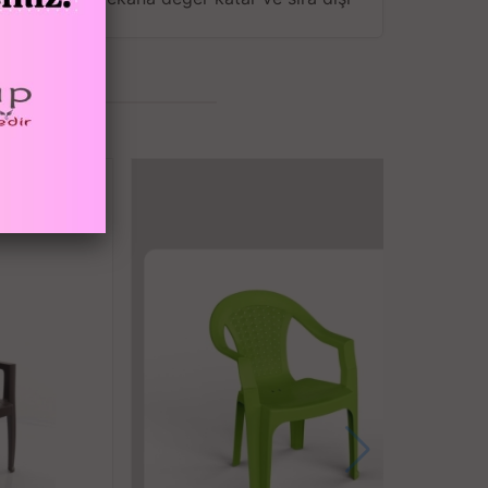
 temizlenebilir.
ıklıdır.
karşı dirençlidir.