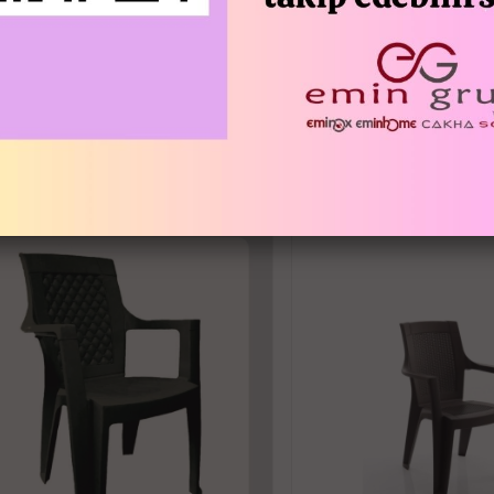
bir görünüme kavuşturur.
İç ve dış mekanlarda kullanılabilir.
Tüm hava şartlarına uygun olup kolayca
İLGILI ÜRÜNLER
UV katkısı sayesinde güneşe karşı dayan
Antistatik katkısı sayesinde tozlanmaya 
Kolay temizlenir ve uzun ömürlüdür.