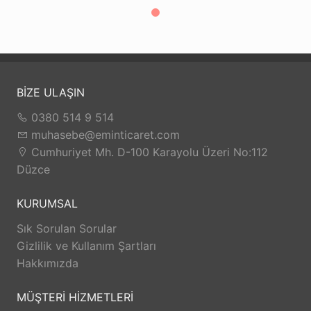
BİZE ULAŞIN
0380 514 9 514
muhasebe@eminticaret.com
Cumhuriyet Mh. D-100 Karayolu Üzeri No:112
Düzce
KURUMSAL
Sık Sorulan Sorular
Gizlilik ve Kullanım Şartları
Hakkımızda
MÜŞTERİ HİZMETLERİ