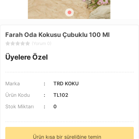
Farah Oda Kokusu Çubuklu 100 Ml
(Yorum 0)
Üyelere Özel
Marka
TRD KOKU
Ürün Kodu
TL102
Stok Miktarı
0
Ürün kısa bir süreliğine temin