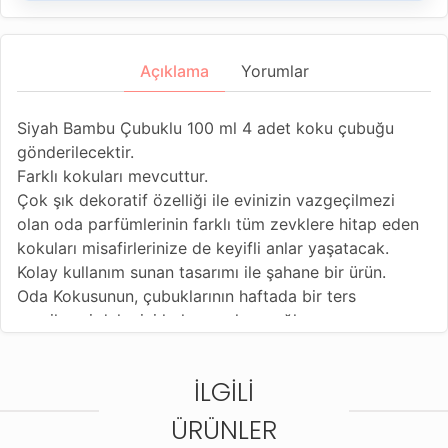
Açıklama
Yorumlar
Siyah Bambu Çubuklu 100 ml 4 adet koku çubuğu
gönderilecektir.
Farklı kokuları mevcuttur.
Çok şık dekoratif özelliği ile evinizin vazgeçilmezi
olan oda parfümlerinin farklı tüm zevklere hitap eden
kokuları misafirlerinize de keyifli anlar yaşatacak.
Kolay kullanım sunan tasarımı ile şahane bir ürün.
Oda Kokusunun, çubuklarının haftada bir ters
çevrilmesi daha iyi koku yayılımı sağlar.
Paraben, sülfat, SLES, SLS, sentetik boya ve koruyucu
içermez.
İLGILI
ÜRÜNLER