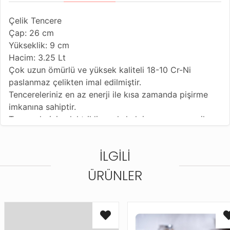
Çelik Tencere
Çap: 26 cm
Yükseklik: 9 cm
Hacim: 3.25 Lt
Çok uzun ömürlü ve yüksek kaliteli 18-10 Cr-Ni
paslanmaz çelikten imal edilmiştir.
Tencereleriniz en az enerji ile kısa zamanda pişirme
imkanına sahiptir.
Tencereleriniz elektrikli, gazlı, halojen veya seramik
ocakta pişirme imkanı sağlar.
Hijyenik ve dayanıklıdır. Ömür boyu kullanılabilir.
İLGILI
Isıyı muhafaza eden süper kapsül tabana sahiptir.
ÜRÜNLER