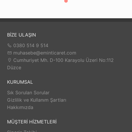
BİZE ULAŞIN
0380 514 9 514
muhasebe@eminticaret.com
Cumhuriyet Mh. D-100 Karayolu Üzeri No:112
Düzce
KURUMSAL
Sık Sorulan Sorular
Gizlilik ve Kullanım Şartları
Hakkımızda
MÜŞTERİ HİZMETLERİ