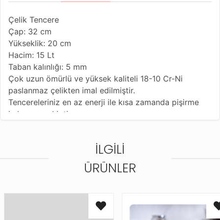
Çelik Tencere
Çap: 32 cm
Yükseklik: 20 cm
Hacim: 15 Lt
Taban kalınlığı: 5 mm
Çok uzun ömürlü ve yüksek kaliteli 18-10 Cr-Ni
paslanmaz çelikten imal edilmiştir.
Tencereleriniz en az enerji ile kısa zamanda pişirme
imkanına sahiptir.
Tencereleriniz elektrikli, gazlı, halojen veya seramik
ocakta pişirme imkanı sağlar.
İLGILI
Hijyenik ve dayanıklıdır.
Isıyı muhafaza eden süper kapsül tabana sahiptir.
ÜRÜNLER