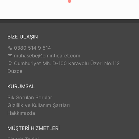
BİZE ULAŞIN
0380 514 9 514
muhasebe@eminticaret.com
Cumhuriyet Mh. D-100 Karayolu Üzeri No:112
Düzce
KURUMSAL
Sık Sorulan Sorular
Gizlilik ve Kullanım Şartları
Hakkımızda
MÜŞTERİ HİZMETLERİ