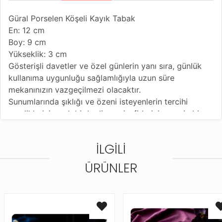
Güral Porselen Köşeli Kayık Tabak
En: 12 cm
Boy: 9 cm
Yükseklik: 3 cm
Gösterişli davetler ve özel günlerin yanı sıra, günlük
kullanıma uygunluğu sağlamlığıyla uzun süre
mekanınızın vazgeçilmezi olacaktır.
Sunumlarında şıklığı ve özeni isteyenlerin tercihi
sevdiklerinize şık bir hediye, misafirlerinize eşsiz bir
sunumlar oluşturmanızı sağlayacak bir üründür.
En güzel sofralarda ve sohbetlerde sizlerin şıklığı ve
İLGILI
zarafeti temsil ettiğinizi gösterecektir.
ÜRÜNLER