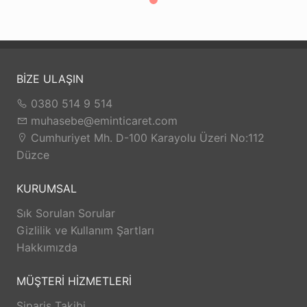
BİZE ULAŞIN
0380 514 9 514
muhasebe@eminticaret.com
Cumhuriyet Mh. D-100 Karayolu Üzeri No:112
Düzce
KURUMSAL
Sık Sorulan Sorular
Gizlilik ve Kullanım Şartları
Hakkımızda
MÜŞTERİ HİZMETLERİ
Sipariş Takibi