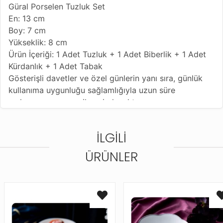
Güral Porselen Tuzluk Set
En: 13 cm
Boy: 7 cm
Yükseklik: 8 cm
Ürün İçeriği: 1 Adet Tuzluk + 1 Adet Biberlik + 1 Adet
Kürdanlık + 1 Adet Tabak
Gösterişli davetler ve özel günlerin yanı sıra, günlük
kullanıma uygunluğu sağlamlığıyla uzun süre
mekanınızın vazgeçilmezi olacaktır.
En güzel sofralarda ve sohbetlerde sizlerin şıklığı ve
zarafeti temsil ettiğinizi gösterecektir.
İLGILI
ÜRÜNLER