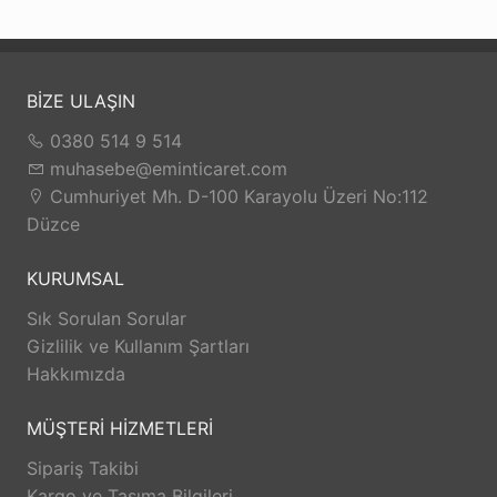
BİZE ULAŞIN
0380 514 9 514
muhasebe@eminticaret.com
Cumhuriyet Mh. D-100 Karayolu Üzeri No:112
Düzce
KURUMSAL
Sık Sorulan Sorular
Gizlilik ve Kullanım Şartları
Hakkımızda
MÜŞTERİ HİZMETLERİ
Sipariş Takibi
Kargo ve Taşıma Bilgileri