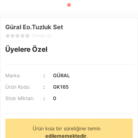
Güral Eo.Tuzluk Set
(Yorum 0)
Üyelere Özel
Marka
GÜRAL
Ürün Kodu
GK165
Stok Miktarı
0
Ürün kısa bir süreliğine temin
edilememektedir
.