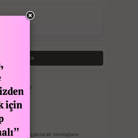
ş Verebilirsiniz.
RINCE HABER VER
a
Yorumlar
jlı preslerde çakılarak montajlanır.