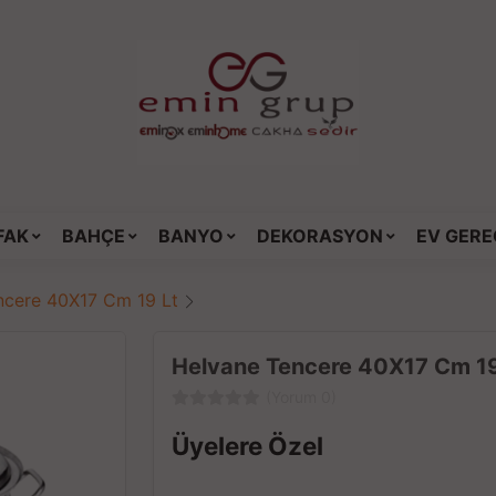
FAK
BAHÇE
BANYO
DEKORASYON
EV GERE
ncere 40X17 Cm 19 Lt
Helvane Tencere 40X17 Cm 19
(Yorum 0)
Üyelere Özel