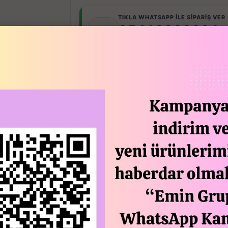
TIKLA WHATSAPP İLE SİPARİŞ VER
05413802001
7x24 Whatsapp Üzerinden de Sipari
STOGA GI
Açıklam
Çelik Helvane Tencere
Çap: 40 cm
Yükseklik: 17 cm
Hacim: 19 Lt
Taban kısımları özel olarak yüksek tona