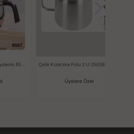
Acar Alvez Orta Çelik Çaydanlık 8587
Çelik Kızartma Potu 2 Lt 2503820
el
Üyelere Özel