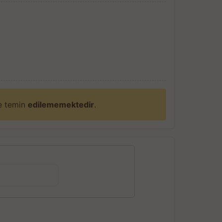
ne temin
edilememektedir
.