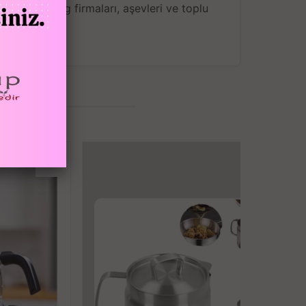
cafe, catering firmaları, aşevleri ve toplu
arlanmıştır.
ardır.
sağlar.
lanmaz çelikten alt tabanlıdır.