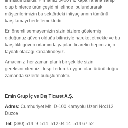
firmalarındandır. Firmamız 5400 m2 kapalı alana sahip
olup binlerce ürün çeşidini elinde bulundurarak
müşterilerimizin bu sektördeki ihtiyaçlarının tümünü
karşılamayı hedeflemektedir.
En önemli sermayemizin sizin bizlere göstermiş
olduğunuz güven olduğu bilinciyle hareket etmekte ve bu
karşılıklı güven ortamında yapılan ticaretin hepimiz için
faydalı olacağı kanaatindeyiz.
Amacımız her zaman planlı bir şekilde sizin
gereksinimlerinizi tespit ederek uygun olan ürünü doğru
zamanda sizlerle buluşturmaktır.
Emin Grup İç ve Dış Ticaret A.Ş.
Adres:
Cumhuriyet Mh. D-100 Karayolu Üzeri No:112
Düzce
Tel:
(380) 514 9 514- 512 04 14- 514 67 52