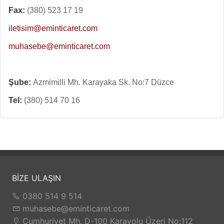
Fax:
(380) 523 17 19
iletisim@eminticaret.com
muhasebe@eminticaret.com
Şube:
Azmimilli Mh. Karayaka Sk. No:7 Düzce
Tel:
(380) 514 70 16
BİZE ULAŞIN
0380 514 9 514
muhasebe@eminticaret.com
Cumhuriyet Mh. D-100 Karayolu Üzeri No:112