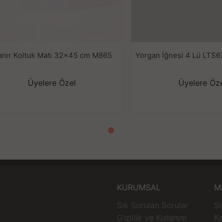
anır Koltuk Matı 32x45 cm M865
Yorgan İğnesi 4 Lü LTS6
Üyelere Özel
Üyelere Öz
KURUMSAL
M
Sık Sorulan Sorular
Si
Gizlilik ve Kullanım
K