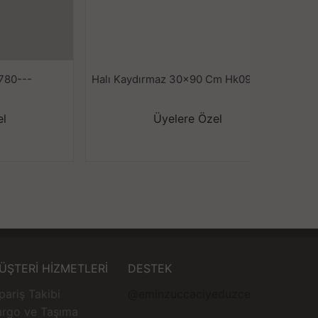
780---
Halı Kaydırmaz 30x90 Cm Hk09
K
el
Üyelere Özel
ÜŞTERİ HİZMETLERİ
DESTEK
pariş Takibi
@eminzuccaciyeduzce
argo ve Taşıma