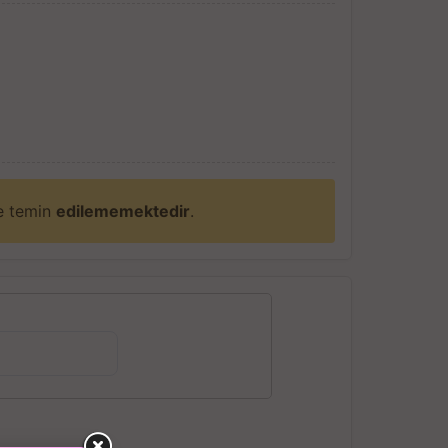
ne temin
edilememektedir
.