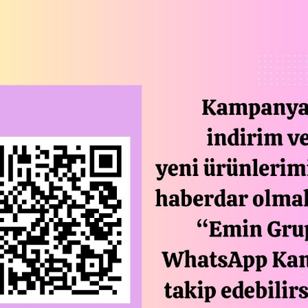
TIKLA WHATSAPP İLE SİPARİŞ VER
05413802001
7x24 Whatsapp Üzerinden de Sipari
STOGA GI
Açıklam
Çap:42 cm
Yükseklik:60 cm
Farklı renk seçenekleri mevcuttur.
Stok durumuma göre renk gönderimi ya