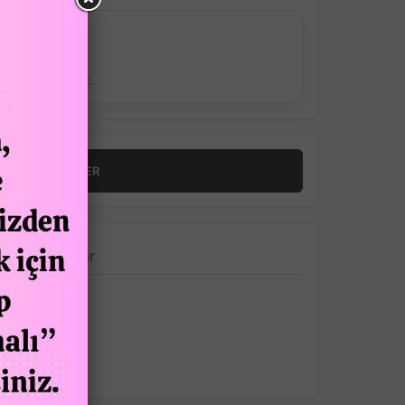
ş Verebilirsiniz.
RINCE HABER VER
a
Yorumlar
pılacaktır.