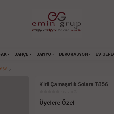
FAK
BAHÇE
BANYO
DEKORASYON
EV GERE
T856
Kirli Çamaşırlık Solara T856
(Yorum 0)
Üyelere Özel