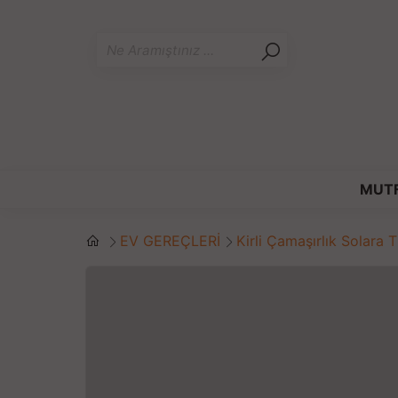
MUT
EV GEREÇLERİ
Kirli Çamaşırlık Solara 