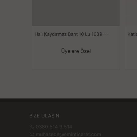
Halı Kaydırmaz Bant 10 Lu 1639---
Katl
Üyelere Özel
BİZE ULAŞIN
0380 514 9 514
muhasebe@eminticaret.com