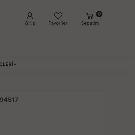
0
Giriş
Favoriler
Sepetim
ÇLERİ
194517