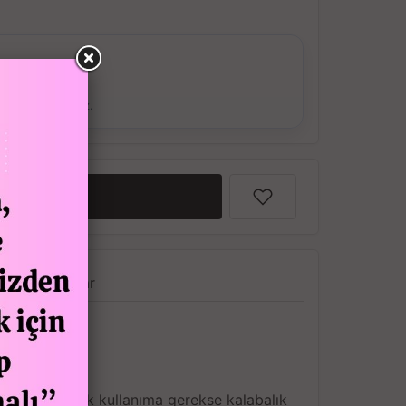
ş Verebilirsiniz.
EKLE
a
Yorumlar
 ve gerek günlük kullanıma gerekse kalabalık