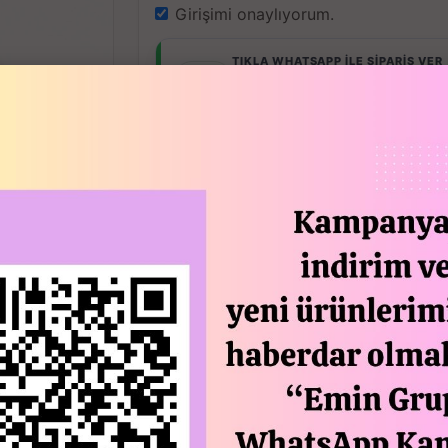
Girişimi onaylıyorum.
TIKLA WHATSAPP İLE SİPARİŞ VER
05413802001
7x24 Whatsapp Üzerinden de Sipari
SEPETTE 
Açıklam
1 Adet fiyatıdır.
Çap: 17 cm
Yükseklik: 3.5 cm
Keyifli sofraları daha da güzelleştirir