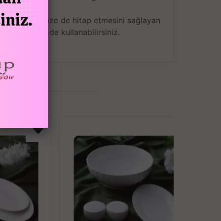
duğu kadar göze de hitap etmesini sağlayan
numları için de kullanabilirsiniz.
erebilir.