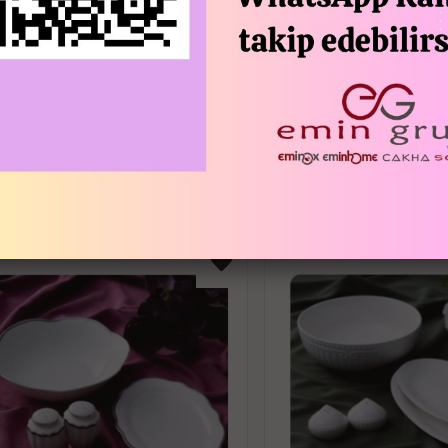
özel davetlere uyum sağlar.
Şık tasarımıyla yemeklerin damağa ol
ürünümüzü farklı tarzdaki yemeklerin su
Stok durumuna göre desen farklılık göst
Toptan alımlar için;
1 Dz (12 Adet)
İLGILI ÜRÜNLER