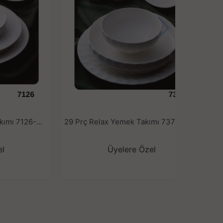
29 Prç Doralie Yemek Takımı 7126---
29 Prç Relax Yemek Takımı 7372---
2
el
Üyelere Özel