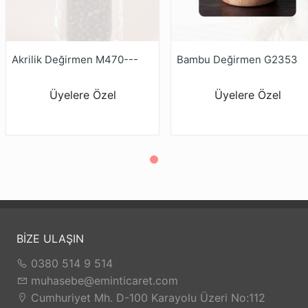
Akrilik Değirmen M470---
Bambu Değirmen G2353
Üyelere Özel
Üyelere Özel
BİZE ULAŞIN
0380 514 9 514
muhasebe@eminticaret.com
Cumhuriyet Mh. D-100 Karayolu Üzeri No:112