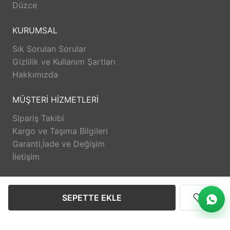
Düzce
KURUMSAL
Sık Sorulan Sorular
Gizlilik ve Kullanım Şartları
Hakkımızda
MÜŞTERİ HİZMETLERİ
Sipariş Takibi
Kargo ve Taşıma Bilgileri
Garanti,İade ve Değişim
İletişim
DESTEK
SEPETTE EKLE
@eminzuccaciyeduzce
Anasayfa
Üye Girişi
Sipariş Takibi
İletişim