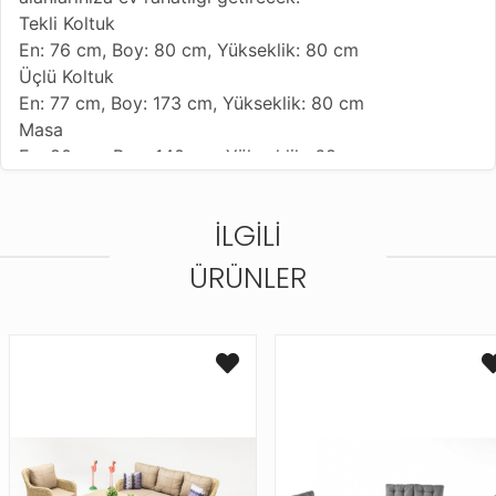
Tekli Koltuk
En: 76 cm, Boy: 80 cm, Yükseklik: 80 cm
Üçlü Koltuk
En: 77 cm, Boy: 173 cm, Yükseklik: 80 cm
Masa
En: 80 cm, Boy: 140 cm, Yükseklik: 68 cm
Alüminyum iskeletten oluşan takımımız tamamen el
örgüsüdür.
İLGILI
Minderler fermuarlıdır.
Farklı minder renkleri mevcuttur. Minder rengi farklılık
ÜRÜNLER
gösterebilir.
Güneş ve suya dayanıklı UV katkılı birinci kalite
rattandır.
İç ve dış mekanda kullanılabilir.
Yüksek esnekliğe sahip, gerilmeye karşı dayanıklıdır.
Hafif yapısıyla rahat taşınır, kimsayal içeriği olmayan
yumuşak bir deterjanla kolayca temizlenebilir.