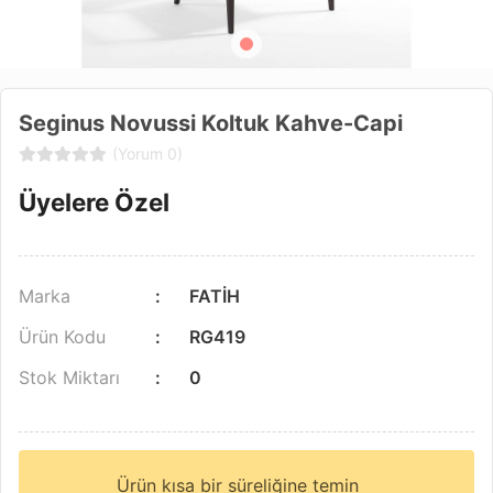
Seginus Novussi Koltuk Kahve-Capi
(Yorum 0)
Üyelere Özel
Marka
FATİH
Ürün Kodu
RG419
Stok Miktarı
0
Ürün kısa bir süreliğine temin