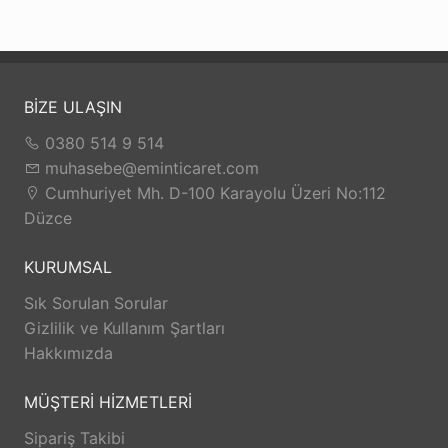
BİZE ULAŞIN
0380 514 9 514
muhasebe@eminticaret.com
Cumhuriyet Mh. D-100 Karayolu Üzeri No:112
Düzce
KURUMSAL
Sık Sorulan Sorular
Gizlilik ve Kullanım Şartları
Hakkımızda
MÜŞTERİ HİZMETLERİ
Sipariş Takibi