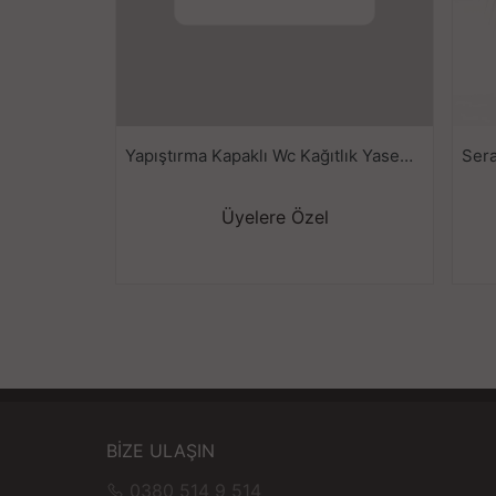
Yapıştırma Kapaklı Wc Kağıtlık Yasemen 00214-Y086
Ser
Üyelere Özel
BİZE ULAŞIN
0380 514 9 514