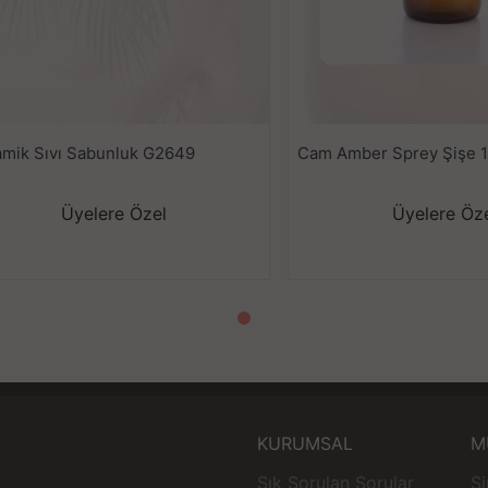
amik Sıvı Sabunluk G2649
Cam Amber Sprey Şişe 
Üyelere Özel
Üyelere Öz
KURUMSAL
M
Sık Sorulan Sorular
Si