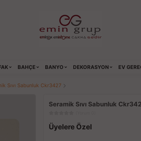
FAK
BAHÇE
BANYO
DEKORASYON
EV GERE
ik Sıvı Sabunluk Ckr3427
Seramik Sıvı Sabunluk Ckr34
(Yorum 0)
Üyelere Özel