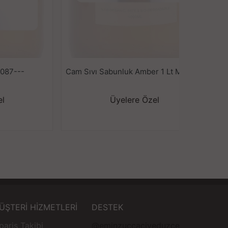
1087---
Cam Sıvı Sabunluk Amber 1 Lt M1088---
el
Üyelere Özel
ÜŞTERİ HİZMETLERİ
DESTEK
pariş Takibi
@eminzuccaciyeduzce