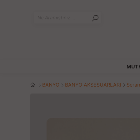
MUT
BANYO
BANYO AKSESUARLARI
Seram