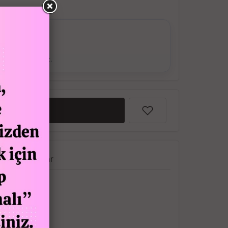
ş Verebilirsiniz.
EKLE
a
Yorumlar