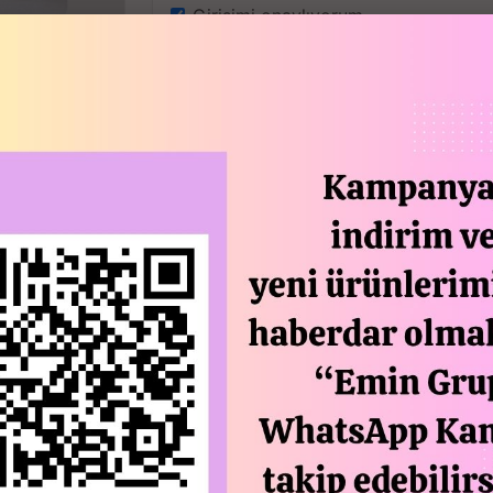
Girişimi onaylıyorum.
TIKLA WHATSAPP İLE SİPARİŞ VER
05413802001
7x24 Whatsapp Üzerinden de Sipari
SEPETTE 
Açıklam
Çap:6 cm
Yükseklik: 14 cm
Seramik sıvı sabunluk.
Farklı renkleri mevcuttur.