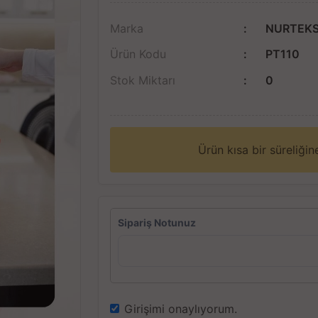
Marka
NURTEK
Ürün Kodu
PT110
Stok Miktarı
0
Ürün kısa bir süreliği
Sipariş Notunuz
Girişimi onaylıyorum.