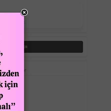
ş Verebilirsiniz.
RINCE HABER VER
a
Yorumlar