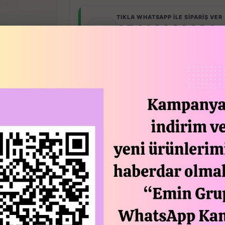
TIKLA WHATSAPP İLE SİPARİŞ VER
05413802001
7x24 Whatsapp Üzerinden de Sipari
STOGA GI
Açıklam
İzolasyonlu yiyecek çantası.
En:41 cm
Boy:26 cm
Yükseklik: 33 cm
Hacim:35 Lt