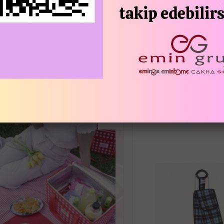
Seyahatlerinizde, pikniklerde veya sade
hacmi sayesinde ihtiyaç duyduğunuz tüm 
Yiyecek, içecek, havlu ve diğer malzeme
taşıma deneyimi yaşatır.
Isı koruma desteği ile yiyecek ve içece
korur. Yaz sıcağında serin içeceklerini
İLGILI ÜRÜNLER
taşıyabilir, her zaman lezzetli bir dene