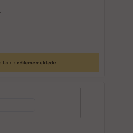
S
ne temin
edilememektedir
.