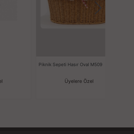
Piknik Sepeti Hasır Oval M509
P
el
Üyelere Özel