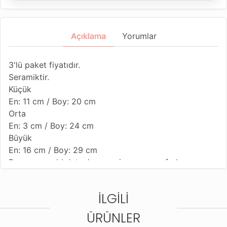
Açıklama
Yorumlar
3'lü paket fiyatıdır.
Seramiktir.
Küçük
En: 11 cm / Boy: 20 cm
Orta
En: 3 cm / Boy: 24 cm
Büyük
En: 16 cm / Boy: 29 cm
Beyaz ve gold detayların eşsiz uyumu sofralarınıza
harika bir görsel katacak.
İLGILI
ÜRÜNLER