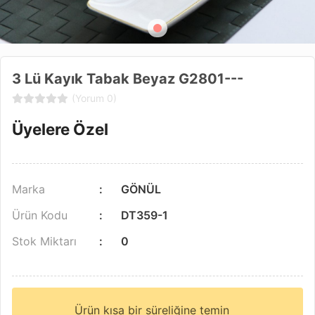
3 Lü Kayık Tabak Beyaz G2801---
(Yorum 0)
Üyelere Özel
Marka
GÖNÜL
Ürün Kodu
DT359-1
Stok Miktarı
0
Ürün kısa bir süreliğine temin