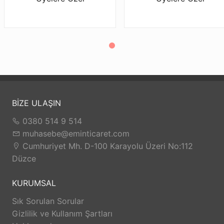
BİZE ULAŞIN
0380 514 9 514
muhasebe@eminticaret.com
Cumhuriyet Mh. D-100 Karayolu Üzeri No:112
Düzce
KURUMSAL
Sık Sorulan Sorular
Gizlilik ve Kullanım Şartları