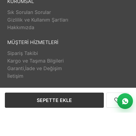
KURUMSAL
Sık Sorulan Sorular
Gizlilik ve Kullanım Şartları
Hakkımızda
MÜŞTERİ HİZMETLERİ
Sipariş Takibi
Kargo ve Taşıma Bilgileri
Garanti,İade ve Değişim
İletişim
DESTEK
SEPETTE EKLE
@eminzuccaciyeduzce
Anasayfa
Üye Girişi
Sipariş Takibi
İletişim
© 2026 Emin Grup Düzce Tüm hakları saklıdır.