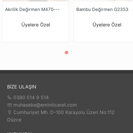
Akrilik Değirmen M470---
Bambu Değirmen G2353
Üyelere Özel
Üyelere Özel
BİZE ULAŞIN
0380 514 9 514
muhasebe@eminticaret.com
Cumhuriyet Mh. D-100 Karayolu Üzeri No:112
Düzce