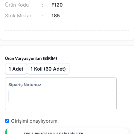
Ürün Kodu
F120
Stok Miktarı
185
Ürün Varyasyonları (BİRİM)
1 Adet
1 Koli (60 Adet)
Sipariş Notunuz
Girişimi onaylıyorum.
TIKLA WHATSAPP İLE SİPARİŞ VER