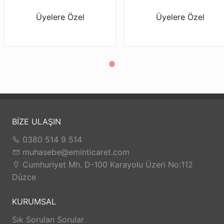
Üyelere Özel
Üyelere Özel
BİZE ULAŞIN
0380 514 9 514
muhasebe@eminticaret.com
Cumhuriyet Mh. D-100 Karayolu Üzeri No:112
Düzce
KURUMSAL
Sık Sorulan Sorular