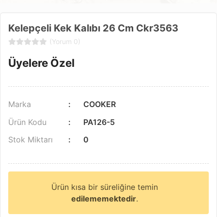
Kelepçeli Kek Kalıbı 26 Cm Ckr3563
(Yorum 0)
Üyelere Özel
Marka
COOKER
Ürün Kodu
PA126-5
Stok Miktarı
0
Ürün kısa bir süreliğine temin
edilememektedir
.