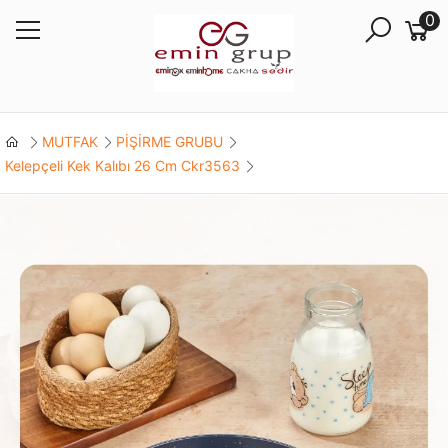
0
MUTFAK
PİŞİRME GRUBU
Kelepçeli Kek Kalıbı 26 Cm Ckr3563