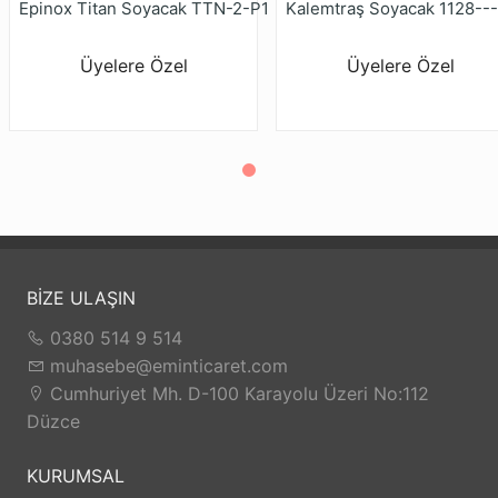
Epinox Titan Soyacak TTN-2-P1
Kalemtraş Soyacak 1128---
Üyelere Özel
Üyelere Özel
BİZE ULAŞIN
0380 514 9 514
muhasebe@eminticaret.com
Cumhuriyet Mh. D-100 Karayolu Üzeri No:112
Düzce
KURUMSAL