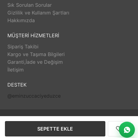
Sık Sorulan Sorular
Gizlilik ve Kullanım Şartları
Hakkımızda
MÜŞTERİ HİZMETLERİ
Sipariş Takibi
Kargo ve Taşıma Bilgileri
Garanti,İade ve Değişim
İletişim
DESTEK
@eminzuccaciyeduzce
© 2026 Emin Grup Düzce Tüm hakları saklıdır.
SEPETTE EKLE
Anasayfa
Üye Girişi
Sipariş Takibi
İletişim