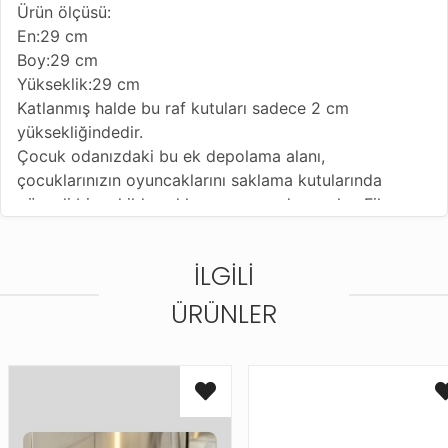
Ürün ölçüsü:
En:29 cm
Boy:29 cm
Yükseklik:29 cm
Katlanmış halde bu raf kutuları sadece 2 cm
yüksekliğindedir.
Çocuk odanızdaki bu ek depolama alanı,
çocuklarınızın oyuncaklarını saklama kutularında
güvenli bir şekilde saklamanıza yardımcı olur. File
penceresi, içindekileri her zaman hızlı bir şekilde
yakalamanızı sağlar.
İLGILI
TE-Trend oyuncak kutularımız rahat kumaş
malzemelerden üretilmiştir, konforunuzu ek olarak
ÜRÜNLER
vurgular ve rahat bir kullanım sağlar.
Katlanabilir kumaş saklama kutularımız hem erkek hem
de kız çocukları için uygundur ve çocuklarınızın çocuk
odasında düzen sağlar.