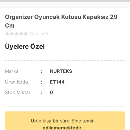
Organizer Oyuncak Kutusu Kapaksız 29
Cm
(Yorum 0)
Üyelere Özel
Marka
NURTEKS
Ürün Kodu
ET144
Stok Miktarı
0
Ürün kısa bir süreliğine temin
edilememektedir
.