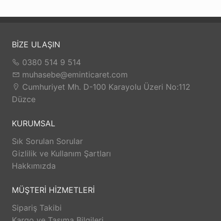
BİZE ULAŞIN
0380 514 9 514
muhasebe@eminticaret.com
Cumhuriyet Mh. D-100 Karayolu Üzeri No:112
Düzce
KURUMSAL
Sık Sorulan Sorular
Gizlilik ve Kullanım Şartları
Hakkımızda
MÜŞTERİ HİZMETLERİ
Sipariş Takibi
Kargo ve Taşıma Bilgileri