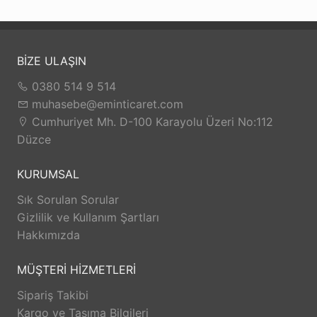
BİZE ULAŞIN
0380 514 9 514
muhasebe@eminticaret.com
Cumhuriyet Mh. D-100 Karayolu Üzeri No:112
Düzce
KURUMSAL
Sık Sorulan Sorular
Gizlilik ve Kullanım Şartları
Hakkımızda
MÜŞTERİ HİZMETLERİ
Sipariş Takibi
Kargo ve Taşıma Bilgileri