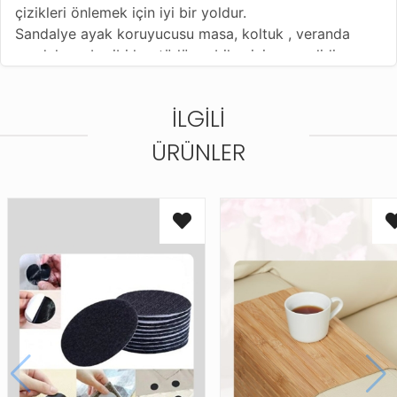
çizikleri önlemek için iyi bir yoldur.
Sandalye ayak koruyucusu masa, koltuk , veranda
sandalye, vb gibi her türlü mobilya için geçerlidir.
Ayak koruyucusunun kurulumu kolaydır ve kolayca
düşmez.
İLGILI
Mobilya ayak koruyucusu, dayanıklı ve kırılması kolay
olmayan silika jelden yapılmıştır.
ÜRÜNLER