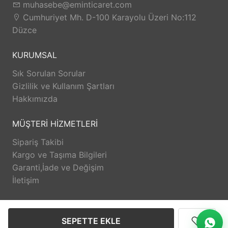
muhasebe@eminticaret.com
Cumhuriyet Mh. D-100 Karayolu Üzeri No:112
Düzce
KURUMSAL
Sık Sorulan Sorular
Gizlilik ve Kullanım Şartları
Hakkımızda
MÜŞTERİ HİZMETLERİ
Sipariş Takibi
Kargo ve Taşıma Bilgileri
Garanti,İade ve Değişim
İletişim
DESTEK
SEPETTE EKLE
@eminzuccaciyeduzce