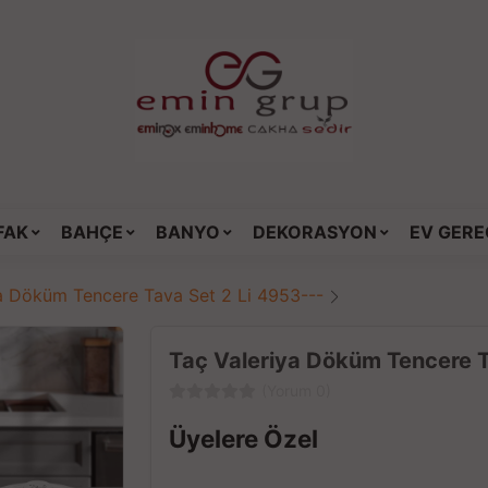
FAK
BAHÇE
BANYO
DEKORASYON
EV GERE
a Döküm Tencere Tava Set 2 Li 4953---
Taç Valeriya Döküm Tencere T
(Yorum 0)
Üyelere Özel