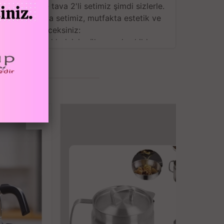
öküm tencere tava 2'li setimiz şimdi sizlerle.
üm tencere tava setimiz, mutfakta estetik ve
n bu seti seveceksiniz:
alzeme, yemeklerinizi mükemmel şekilde
lüdür.
 dayanıklı Pyrex kapak, yemeklerinizi rahatça
inleştiren şık döküm tasarımı, her yemeğe