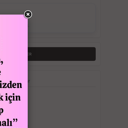
ş Verebilirsiniz.
RINCE HABER VER
a
Yorumlar
ti.
mludur.
nderilecektir.