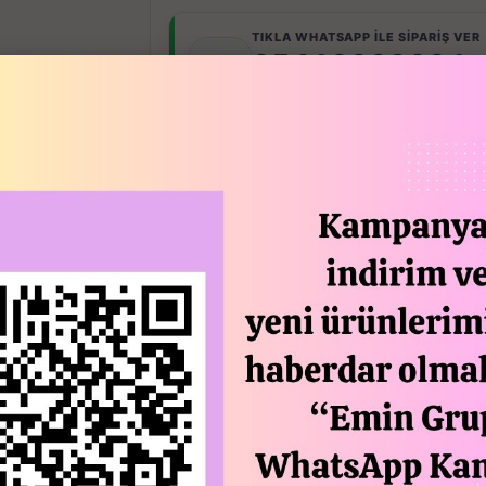
TIKLA WHATSAPP İLE SİPARİŞ VER
05413802001
7x24 Whatsapp Üzerinden de Sipari
STOGA GI
Açıklam
Döküm basık tencere ve döküm tava se
Basık Tencere (28 cm)
Tava(28 cm)
Cam kapaklıdır tava ve tencere ile uyu
Tenceremiz silikon tutma kulpları ile gö