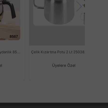
Acar Alvez Orta Çelik Çaydanlık 8587
Çelik Kızartma Potu 2 Lt 2503820
el
Üyelere Özel