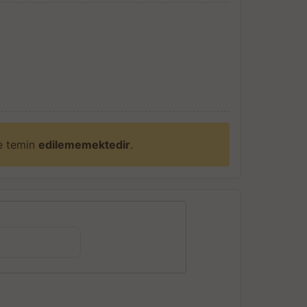
ne temin
edilememektedir
.