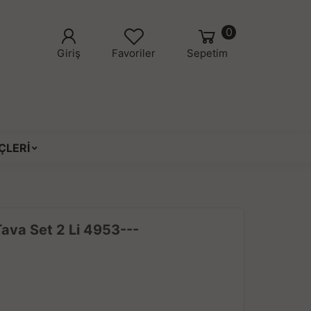
0
Giriş
Favoriler
Sepetim
ÇLERİ
ava Set 2 Li 4953---