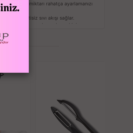
k istediğiniz miktarı rahatça ayarlamanızı
ller, kesintisiz sıvı akışı sağlar.
üşmeye kırılmaya karşı dayanıklıdır.
işeye sıkıca yerleştirmenizi sağlar.