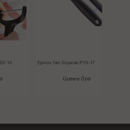
PSS-10
Epinox Yan Soyacak PYS-17
E
el
Üyelere Özel