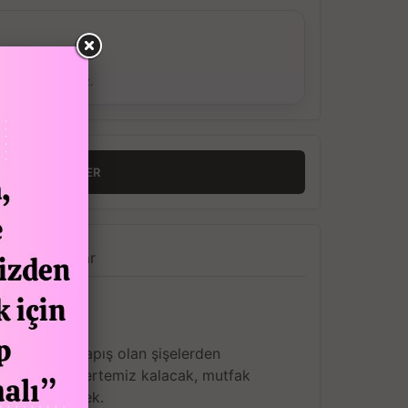
ş Verebilirsiniz.
RINCE HABER VER
a
Yorumlar
 dışı yapış yapış olan şişelerden
de elleriniz tertemiz kalacak, mutfak
 kirlenmeyecek.