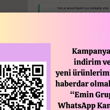
TIKLA WHATSAPP İLE SİPARİŞ VER
05413802001
7x24 Whatsapp Üzerinden de Sipari
STOGA GI
Açıklam
1 adet fiyatıdır.
Boy: 8 cm
Mutfakta çok fazla vakit geçiriyorsanız
bıkmışsınızdır bu küçük aparat sayesin
zemininizi şişelerden sızan maddelerle