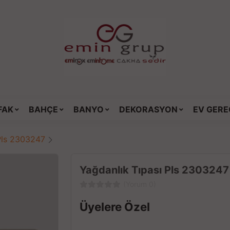
FAK
BAHÇE
BANYO
DEKORASYON
EV GERE
Pls 2303247
Yağdanlık Tıpası Pls 2303247
(Yorum 0)
Üyelere Özel