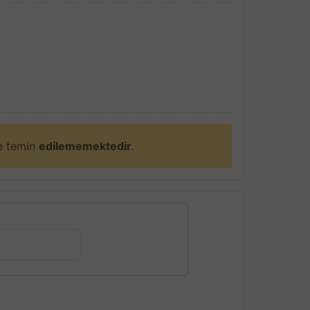
ne temin
edilememektedir
.