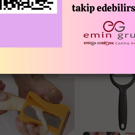
Şişenin ağzına sıkıca yerleşerek koyma
sağlar.
Döküm sırasında sıvının damlamasını enge
Plastik malzemeden imal edilmiş olup d
Alt kısmındaki özel dizaynı sayesinde ş
İLGILI ÜRÜNLER