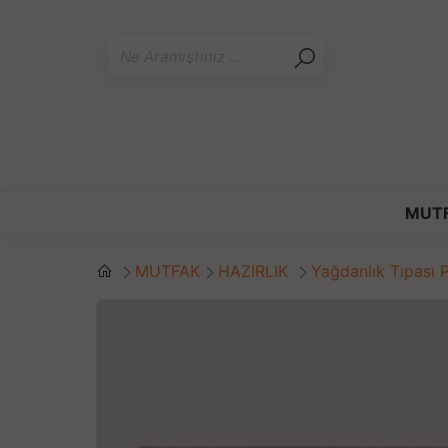
MUT
MUTFAK
HAZIRLIK
Yağdanlık Tıpası 