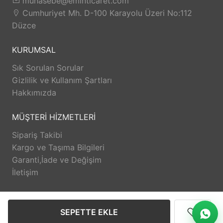
muhasebe@eminticaret.com
Cumhuriyet Mh. D-100 Karayolu Üzeri No:112
Düzce
KURUMSAL
Sık Sorulan Sorular
Gizlilik ve Kullanım Şartları
Hakkımızda
MÜŞTERİ HİZMETLERİ
Sipariş Takibi
Kargo ve Taşıma Bilgileri
Garanti,İade ve Değişim
İletişim
DESTEK
SEPETTE EKLE
@eminzuccaciyeduzce